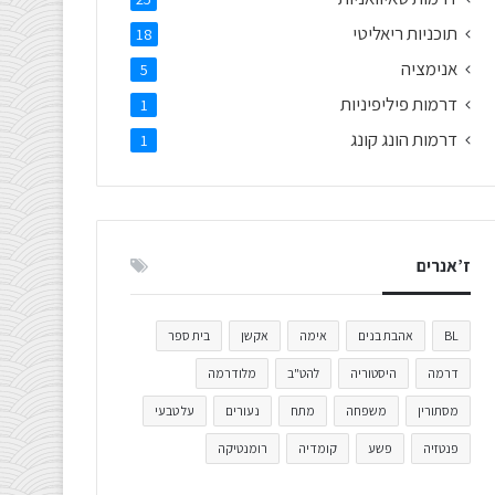
תוכניות ריאליטי
18
אנימציה
5
דרמות פיליפיניות
1
דרמות הונג קונג
1
ז’אנרים
BL
אהבת בנים
אימה
אקשן
בית ספר
דרמה
היסטוריה
להט"ב
מלודרמה
מסתורין
משפחה
מתח
נעורים
על טבעי
פנטזיה
פשע
קומדיה
רומנטיקה