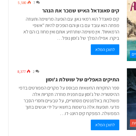
5,580
7
קים סאונדאל האיש שמכר את הנהר
קים סאונדל הוא רמאי גאון. עם הופעה מרשימה ותעוזה
מפתה הוא עובד עם בו וון והם הופכים להיות "אשפי
הרמאויות". אין משימה שתרתיע אותם ואין מחוז בו הם לא
ביקרו. אפילו המלך של ג'וסון נופל…
לתוכן המלא
ים
8,377
2
התיקים האפלים של שושלת ג'וסון
ספר החקירות החשאיות מבוסס על מקרים המפורטים בדפי
ההיסטוריה של ג'וסון עם תפנית מוזרה: תקריות אלה
משולבות באלמנטים מסתוריים, על טבעיים וחסרי הסבר
מדעי. תופעות אלה נרשמות בחשאי על ידי אנשים בתוך
הממשלה. המפקח קים היונג-דו…
ות
לתוכן המלא