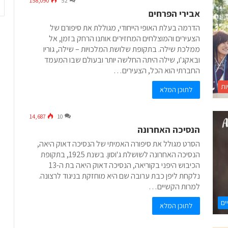
158,090
52
אבירי הפרחים
הדרמה בעלת האופי הייחודי, מגוללת את סיפורם של
הצעירים והמוצלחים המחזירים אותנו הרחק בזמן, אל
ממלכת שילה. בתקופת שלושת המלכויות – שילה, גוריו
ובאקג'ו, שילה היתה החלשה יותר ובעולם שבו המעמד
החברתי הוא הכל, הצעירים…
ות
לתוכן המלא
14,687
10
הנסיכה האחרונה
הסרט מגולל את סיפורה האמיתי של הנסיכה דאוק היאה,
הנסיכה האחרונה לשושלת ג'וסון. בשנת 1925, בתקופת
הכיבוש היפני בקוריאה, הנסיכה דאוק היאה בת ה-13
נלקחת ליפן כבת ערובה שם היא מוחזקת בניגוד לרצונה.
למרות הקשיים…
ים
לתוכן המלא