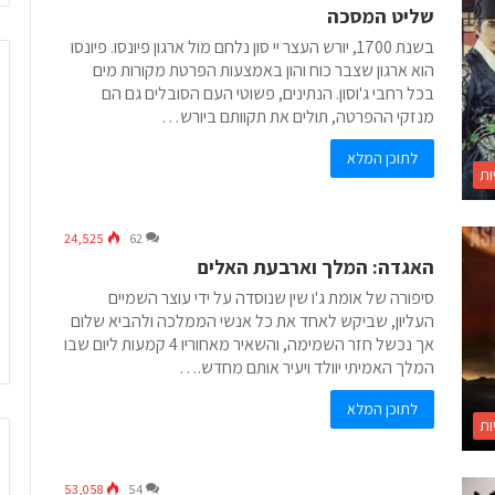
שליט המסכה
בשנת 1700, יורש העצר יי סון נלחם מול ארגון פיונסו. פיונסו
הוא ארגון שצבר כוח והון באמצעות הפרטת מקורות מים
בכל רחבי ג'וסון. הנתינים, פשוטי העם הסובלים גם הם
מנזקי ההפרטה, תולים את תקוותם ביורש…
לתוכן המלא
ות
24,525
62
האגדה: המלך וארבעת האלים
סיפורה של אומת ג'ו שין שנוסדה על ידי עוצר השמיים
העליון, שביקש לאחד את כל אנשי הממלכה ולהביא שלום
אך נכשל חזר השמימה, והשאיר מאחוריו 4 קמעות ליום שבו
המלך האמיתי יוולד ויעיר אותם מחדש.…
לתוכן המלא
ות
53,058
54