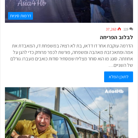
דרמות סיניות
37,263
119
לבלוב הפריחה
הדרמה עוקבת אחר דו דז׳או, בת לא רצויה במשפחת דו, המאבדת את
אמה ומתאכזבת מאהבה ומשפחה, פורשת לכפר מרוחק כדי להגן על
אחוזתה. סונג מו הוא סוחר מצליח שמסתיר סודות כואבים מעברו. גורלם
של השניים…
לתוכן המלא