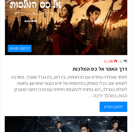
דרמות סיניות
12,288
12
דרך האפר אל כס המלכות
לאחר שנולדה מחדש עם זיכרונותיה, צ'ו ז'או, בת גנרל מוערך, מסרבת
לשמש שוב ככלי משחק במזימותיו של יורש העצר שיאו שון. נחושה
לשלוט בגורלה, היא בוחרת להתעמת חזיתית עם תככי החצר ומאבקי
הכוח, במהלך דרכה…
לתוכן המלא