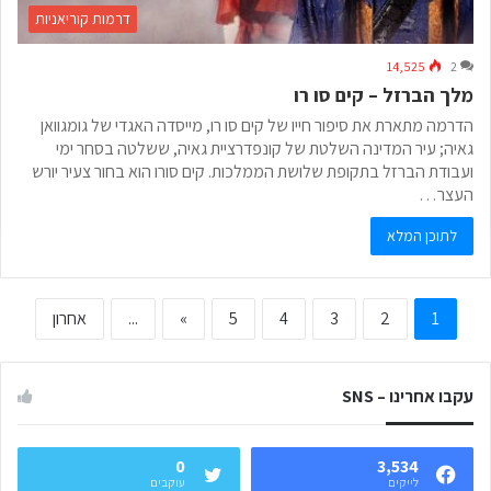
דרמות קוריאניות
14,525
2
מלך הברזל – קים סו רו
הדרמה מתארת את סיפור חייו של קים סו רו, מייסדה האגדי של גומגוואן
גאיה; עיר המדינה השלטת של קונפדרציית גאיה, ששלטה בסחר ימי
ועבודת הברזל בתקופת שלושת הממלכות. קים סורו הוא בחור צעיר יורש
העצר…
לתוכן המלא
1
2
3
4
5
»
...
אחרון
עקבו אחרינו – SNS
0
3,534
לייקים
עוקבים