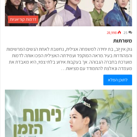
דרמות קוריאניות
28,998
25
משרתות
גוק אין יֶוֹב, בת יחידה למשפחה אצילית, נחשבת לאחת הנשים המרשימות
והמהודרות בעיר.מראהּ המוקפד ועמידתה האצילית הפכו אותה לדמות
מוערכת בחברה הגבוהה. אך בעקבות אירוע בלתי צפוי, היא מאבדת את
מעמדה ונאלצת להתמודד עם מציאות…
לתוכן המלא