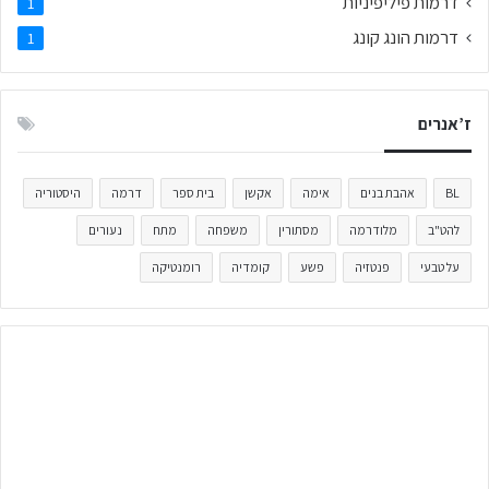
דרמות פיליפיניות
1
דרמות הונג קונג
1
ז’אנרים
BL
אהבת בנים
אימה
אקשן
בית ספר
דרמה
היסטוריה
להט"ב
מלודרמה
מסתורין
משפחה
מתח
נעורים
על טבעי
פנטזיה
פשע
קומדיה
רומנטיקה