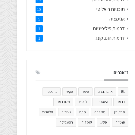
תוכניות ריאליטי
18
אנימציה
5
דרמות פיליפיניות
1
דרמות הונג קונג
1
ז’אנרים
BL
אהבת בנים
אימה
אקשן
בית ספר
דרמה
היסטוריה
להט"ב
מלודרמה
מסתורין
משפחה
מתח
נעורים
על טבעי
פנטזיה
פשע
קומדיה
רומנטיקה