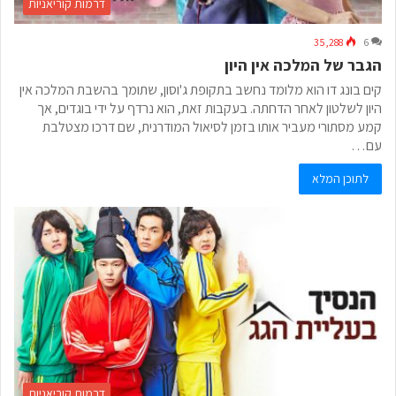
דרמות קוריאניות
35,288
6
הגבר של המלכה אין היון
קים בונג דו הוא מלומד נחשב בתקופת ג'וסון, שתומך בהשבת המלכה אין
היון לשלטון לאחר הדחתה. בעקבות זאת, הוא נרדף על ידי בוגדים, אך
קמע מסתורי מעביר אותו בזמן לסיאול המודרנית, שם דרכו מצטלבת
עם…
לתוכן המלא
דרמות קוריאניות