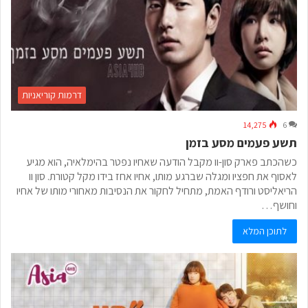
דרמות קוריאניות
14,275
6
תשע פעמים מסע בזמן
כשהכתב פארק סון-וו מקבל הודעה שאחיו נפטר בהימלאיה, הוא מגיע
לאסוף את חפציו ומגלה שברגע מותו, אחיו אחז בידו מקל קטורת. סון וו
הריאליסט ורודף האמת, מתחיל לחקור את הנסיבות מאחורי מותו של אחיו
וחושף…
לתוכן המלא