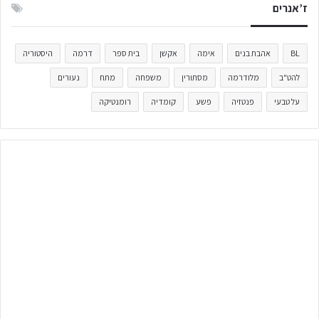
ז’אנרים
BL
אהבת בנים
אימה
אקשן
בית ספר
דרמה
היסטוריה
להט"ב
מלודרמה
מסתורין
משפחה
מתח
נעורים
על טבעי
פנטזיה
פשע
קומדיה
רומנטיקה