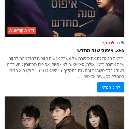
דרמות קוריאניות
22,894
74
365: איפוס שנה מחדש
דרמה המגוללת את סיפורם של עשרה אנשים הזוכים להזדמנות לחזור
שנה אחורה בזמן. אולם, סיטואציות לא צפויות ואפופות מסתורין מתעוררות
בעוד גורלם משתנה ומתעוות בתהליך. ג'י היונג-ג'ו (יי ג'ון-היוק) הוא בלש
במחלק לפשעים אלימים.…
לתוכן המלא