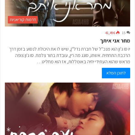
דרמות קוריאניות
41,496
15
מחר אני איתך
יו סו ג'ון הוא מנכ"ל של חברת נדל"ן, שיש לו את היכולת לנסוע בזמן דרך
הרכבת התחתית. אשתו, סונג מה רין, עובדת בתור צלמת. סו ג'ון צופה
מראש שהוא העתידי יחיה באומללות, אז הוא מחליט…
לתוכן המלא