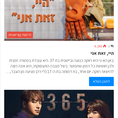
דרמות קוריאניות
9,593
2
היי, זאת אני
באן הא-ני היא רווקה כנועה וביישנית בת 37. היא עובדת במשרה זמנית
ולכן חוששת כל הזמן שתפוטר. בשל מצבה התעסוקתי, היא אינה רוצה
להישאר רווקה. יום אחד, בת דמותה בת ה-17 (לי-רה) מגיעה מן העבר,…
לתוכן המלא