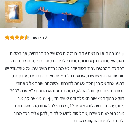
2 הצבעות
יון-יונג בת ה-19 חולמת על חיים רגילים כמו של כל חברותיה, אך במקום
זאת היא מנווטת בין עבודות זמניות ללימודים מפרכים למבחני המדינה
הכל כדי להבטיח עתיד בטוח יותר לאימה כבדת השמיעה. אלא שלגורל יש
תוכניות אחרות: שרשרת אירועים בלתי צפויה ואכזרית הופכת את יון-יונג
ברגע אחד מקורבן חסר אשמה לרוצחת, ומשלחת אותה אל מאחורי
הסורגים. שם, בין כותלי הכלא, שמה נמחק והיא הופכת ל"אסירה 2037".
דווקא בתוך המציאות האפלה והמייאשת הזו, יון-יונג מוצאת קרן אור
מפתיעה. חברותיה לתא מספר 12 ,נשים שלכל אחת מהן סיפור חיים
מורכב ופצעים משלה ,מחליטות להושיט לה יד, להגן עליה בכל מחיר
ולהחזיר לה את התקווה שאבדה.