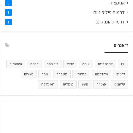
אנימציה
5
דרמות פיליפיניות
1
דרמות הונג קונג
1
ז’אנרים
BL
אהבת בנים
אימה
אקשן
בית ספר
דרמה
היסטוריה
להט"ב
מלודרמה
מסתורין
משפחה
מתח
נעורים
על טבעי
פנטזיה
פשע
קומדיה
רומנטיקה