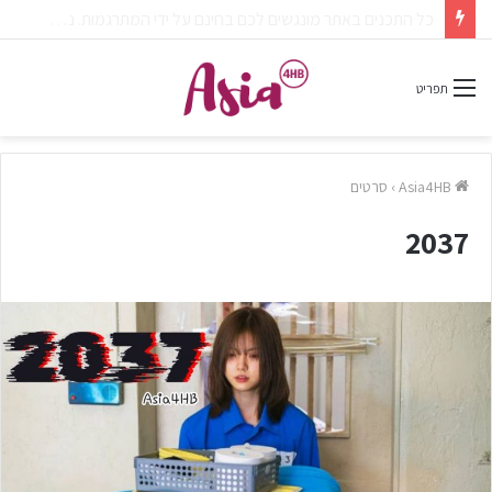
צפיתם בדרמה או סרט ונהניתם? אל תשכחו לפרגן בתגובות.
תפריט
Asia4HB
›
סרטים
2037