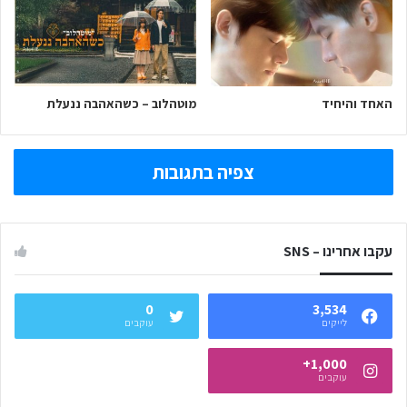
האחד והיחיד
מוטהלוב – כשהאהבה ננעלת
צפיה בתגובות
עקבו אחרינו – SNS
0
3,534
לייקים
עוקבים
1,000+
עוקבים