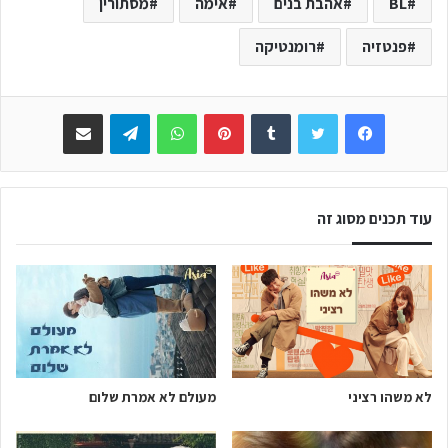
BL
אהבת בנים
אימה
מסתורין
פנטזיה
רומנטיקה
Facebook
Twitter
Tumblr
Pinterest
WhatsApp
Telegram
שתפו באימייל
עוד תכנים מסוג זה
לא משהו רציני
מעולם לא אמרת שלום