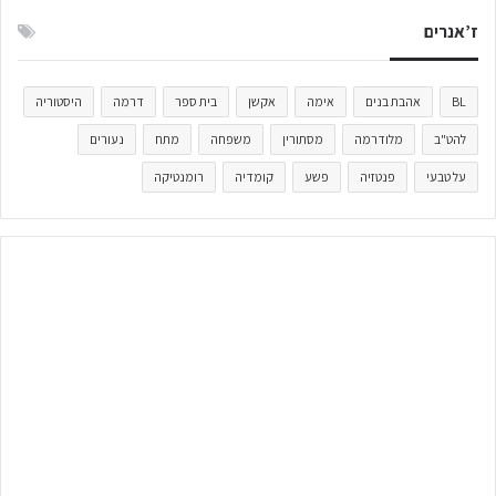
ז’אנרים
BL
אהבת בנים
אימה
אקשן
בית ספר
דרמה
היסטוריה
להט"ב
מלודרמה
מסתורין
משפחה
מתח
נעורים
על טבעי
פנטזיה
פשע
קומדיה
רומנטיקה