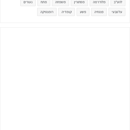
להט"ב
מלודרמה
מסתורין
משפחה
מתח
נעורים
על טבעי
פנטזיה
פשע
קומדיה
רומנטיקה