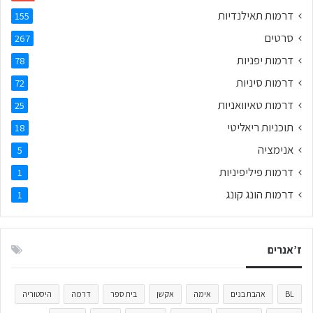
דרמות תאילנדיות
155
סרטים
267
דרמות יפניות
78
דרמות סיניות
72
דרמות טאיוואניות
25
תוכניות ריאליטי
18
אנימציה
5
דרמות פיליפיניות
1
דרמות הונג קונג
1
ז’אנרים
BL
אהבת בנים
אימה
אקשן
בית ספר
דרמה
היסטוריה