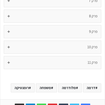
פרק 7
פרק 8
פרק 9
פרק 10
פרק 11
דרמה
מלודרמה
משפחה
רומנטיקה
Facebook
Twitter
Tumblr
Pinterest
WhatsApp
Telegram
שתפו באימייל