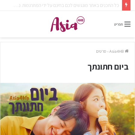
צפיתם בדרמה או סרט ונהניתם? אל תשכחו לפרגן בתגובות.
תפריט
Asia4HB
›
סרטים
ביום חתונתך