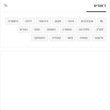
ז’אנרים
BL
אהבת בנים
אימה
אקשן
בית ספר
דרמה
היסטוריה
להט"ב
מלודרמה
מסתורין
משפחה
מתח
נעורים
על טבעי
פנטזיה
פשע
קומדיה
רומנטיקה