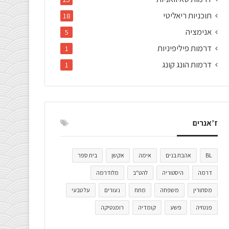
תוכניות ריאליטי
18
אנימציה
5
דרמות פיליפיניות
1
דרמות הונג קונג
1
ז’אנרים
BL
אהבת בנים
אימה
אקשן
בית ספר
דרמה
היסטוריה
להט"ב
מלודרמה
מסתורין
משפחה
מתח
נעורים
על טבעי
פנטזיה
פשע
קומדיה
רומנטיקה