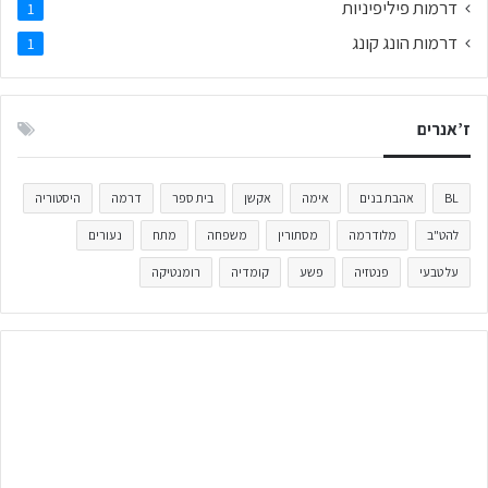
דרמות פיליפיניות
1
דרמות הונג קונג
1
ז’אנרים
BL
אהבת בנים
אימה
אקשן
בית ספר
דרמה
היסטוריה
להט"ב
מלודרמה
מסתורין
משפחה
מתח
נעורים
על טבעי
פנטזיה
פשע
קומדיה
רומנטיקה