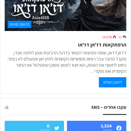
דרמות סיניות
14,978
32
הרפתקאות דז'אן דז'או
דז׳אן דז׳או, שומר ממשמר הקיסר בדרגה הרביעית ואמן לחימה אגדי,
מקבל מחבר עבר ראיות מסתוריות הקשורות לתיק ישן שמעולם לא נפתר.
נחוש לחשוף את האמת, הוא יוצא למסע מסוכן שמטלטל את החצר
הקיסרית ואת מוקדי…
לתוכן המלא
עקבו אחרינו – SNS
0
3,534
לייקים
עוקבים