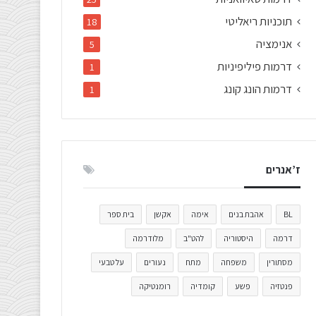
תוכניות ריאליטי
18
אנימציה
5
דרמות פיליפיניות
1
דרמות הונג קונג
1
ז’אנרים
BL
אהבת בנים
אימה
אקשן
בית ספר
דרמה
היסטוריה
להט"ב
מלודרמה
מסתורין
משפחה
מתח
נעורים
על טבעי
פנטזיה
פשע
קומדיה
רומנטיקה