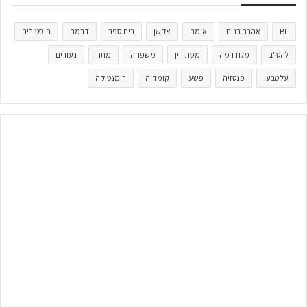
BL
אהבת בנים
אימה
אקשן
בית ספר
דרמה
היסטוריה
להט"ב
מלודרמה
מסתורין
משפחה
מתח
נעורים
על טבעי
פנטזיה
פשע
קומדיה
רומנטיקה