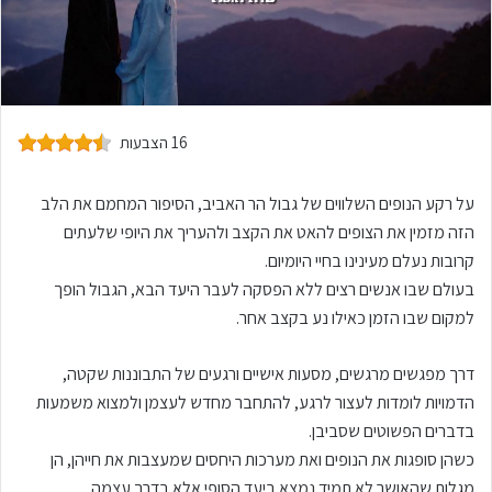
16 הצבעות
על רקע הנופים השלווים של גבול הר האביב, הסיפור המחמם את הלב
הזה מזמין את הצופים להאט את הקצב ולהעריך את היופי שלעתים
קרובות נעלם מעינינו בחיי היומיום.
בעולם שבו אנשים רצים ללא הפסקה לעבר היעד הבא, הגבול הופך
למקום שבו הזמן כאילו נע בקצב אחר.
דרך מפגשים מרגשים, מסעות אישיים ורגעים של התבוננות שקטה,
הדמויות לומדות לעצור לרגע, להתחבר מחדש לעצמן ולמצוא משמעות
בדברים הפשוטים שסביבן.
כשהן סופגות את הנופים ואת מערכות היחסים שמעצבות את חייהן, הן
מגלות שהאושר לא תמיד נמצא ביעד הסופי אלא בדרך עצמה.