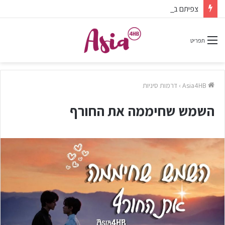
צפיתם בדרמה או סרט ונהניתם? אל תשכחו לפרגן בתגובות.
תפריט
Asia4HB
›
דרמות סיניות
השמש שחיממה את החורף