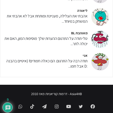
ליאורה
אהבתי את העלילה, מעניינת ומותחת אבל לא אהבתי את
המשחק במיוחד...
מאוהבת BL
טלי תודה על התרגום ההערות שלך מוסיפות המון, האם את
יכולה לתר...
אני
תודה רבה על התרגום. הם כאלה חמודים! (איטיים בהבנה
:D אבל חמו...
Asia4HB - דרמות קוריאניות מאז 2010
9
WhatsApp
TikTok
Telegram
Instagram
YouTube
Twitter
Facebook