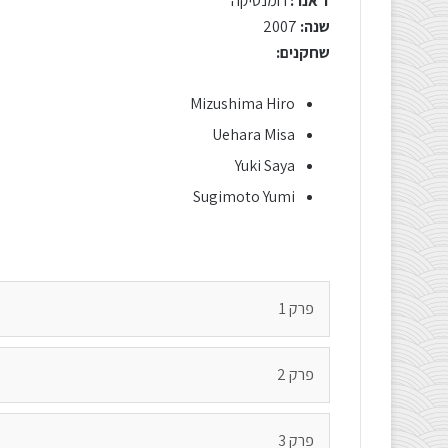
ז'אנר:
רומנטיקה
שנה:
2007
שחקנים:
Mizushima Hiro
Uehara Misa
Yuki Saya
Sugimoto Yumi
פרק 1
פרק 2
פרק 3