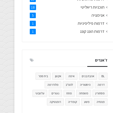
תוכניות ריאליטי
18
אנימציה
5
דרמות פיליפיניות
1
דרמות הונג קונג
1
ז’אנרים
BL
אהבת בנים
אימה
אקשן
בית ספר
דרמה
היסטוריה
להט"ב
מלודרמה
מסתורין
משפחה
מתח
נעורים
על טבעי
פנטזיה
פשע
קומדיה
רומנטיקה