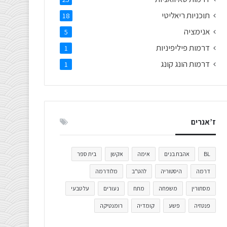
תוכניות ריאליטי
18
אנימציה
5
דרמות פיליפיניות
1
דרמות הונג קונג
1
ז’אנרים
BL
אהבת בנים
אימה
אקשן
בית ספר
דרמה
היסטוריה
להט"ב
מלודרמה
מסתורין
משפחה
מתח
נעורים
על טבעי
פנטזיה
פשע
קומדיה
רומנטיקה