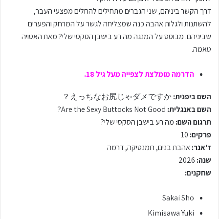
דרך הקשר ביניהם, שני הגברים מתחילים להחלים מפצעי העבר,
להשתנות ולגלות אהבה כנה שמצליחה לגשר על המרחק והפערים
שביניהם. מבוסס על המנגה מה רע בישבן הסקסי שלי? מאת האטויה
טאמה.
הדרמה מומלצת לצפייה מעל גיל 18.
השם ביפנית:
えっちなお尻じゃダメですか？
השם באנגלית:
Are the Sexy Buttocks Not Good?
תרגום השם:
מה רע בישבן הסקסי שלי?
פרקים:
10
ז'אנר:
אהבת בנים, רומנטיקה, דרמה
שנה:
2026
שחקנים:
Sakai Sho
Kimisawa Yuki