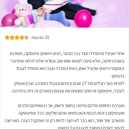
21 הצבעות
אחרי שניצל מהטרדה מצד גבר מבוגר, הגיע היסאקי איינוסקה, סטודנט
באוניברסיטה, שלא ציפה לפגוש אותו שוב ובוודאי שלא לגלות שמדובר
באוקומי היזאקי שהציל אותו, נשיא החברה שבה הוא מתחיל לעבוד
בהמשך.
למרות פער הגילים של 17 שנים ביניהם והגבול המורכב שבין מעסיק
לעובד, איינוסקה והיזאקי מוצאים את עצמם נמשכים זה לזה בהדרגה.
מערכת היחסים שלהם מלאה בחוסר ודאות, אך רגשותיהם הולכים
ומעמיקים בזכות הכנות והאכפתיות שהם חולקים. ככל שאיינוסקה
מתאהב יותר ויותר, הוא כבר לא רוצה להיות רק זה שמקבל הגנה. הוא רוצה
להפוך לאדם המסוגל להגן גם על היזאקי.