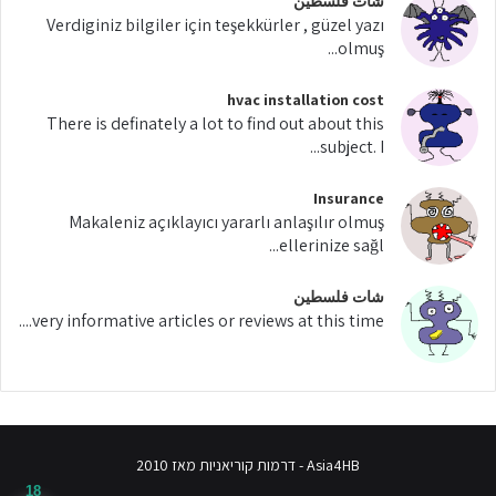
شات فلسطين
Verdiginiz bilgiler için teşekkürler , güzel yazı
olmuş...
hvac installation cost
There is definately a lot to find out about this
subject. I...
Insurance
Makaleniz açıklayıcı yararlı anlaşılır olmuş
ellerinize sağl...
شات فلسطين
very informative articles or reviews at this time....
Asia4HB - דרמות קוריאניות מאז 2010
18