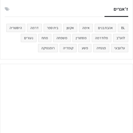
ז’אנרים
BL
אהבת בנים
אימה
אקשן
בית ספר
דרמה
היסטוריה
להט"ב
מלודרמה
מסתורין
משפחה
מתח
נעורים
על טבעי
פנטזיה
פשע
קומדיה
רומנטיקה