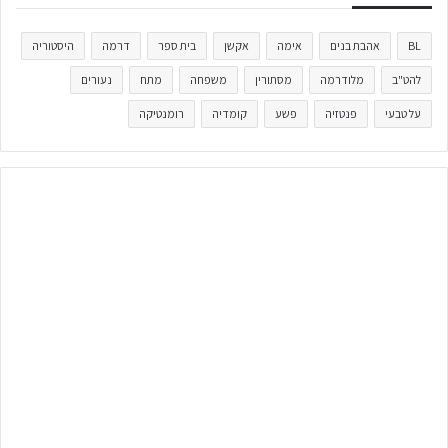
BL
אהבת בנים
אימה
אקשן
בית ספר
דרמה
היסטוריה
להט"ב
מלודרמה
מסתורין
משפחה
מתח
נעורים
על טבעי
פנטזיה
פשע
קומדיה
רומנטיקה