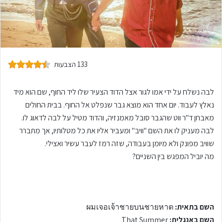
133 הצבעות
לבה נשלח על ידי אמו לגור אצל הדוד הצעיר שלו ליד החוף, שם הוא מיד
נאלץ לעבוד. יום אחד הוא מוצא גבר שנפלט אל החוף. בבית החולים
מאבחן ד"ר ווט שהגבר סובל מאמנזיה, והדוד מטיל על לבה לדאוג לו.
לבה מעניק לו את השם "וויב" ומעביר אליו את כל מטלותיו, אך מתברר
שוויב מפונק ולא מיומן בעבודה, שזה רמז לעבר עשיר ואצילי.
מה יוביל המפגש בין השניים?
השם בתאית:
ผมเจอเจ้าชายบนชายหาด
השם באנגלית:
That Summer