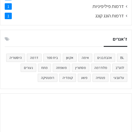
דרמות פיליפיניות
1
דרמות הונג קונג
1
ז’אנרים
BL
אהבת בנים
אימה
אקשן
בית ספר
דרמה
היסטוריה
להט"ב
מלודרמה
מסתורין
משפחה
מתח
נעורים
על טבעי
פנטזיה
פשע
קומדיה
רומנטיקה