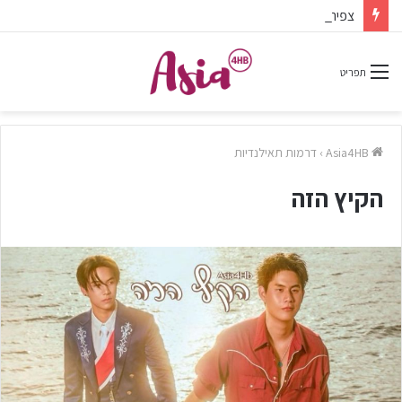
צפיתם בדרמה או סרט ונהניתם? אל תשכחו לפרגן בתגובות.
תפריט
Asia4HB
›
דרמות תאילנדיות
הקיץ הזה