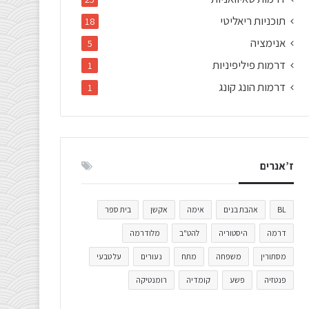
תוכניות ריאליטי
18
אנימציה
5
דרמות פיליפיניות
1
דרמות הונג קונג
1
ז’אנרים
BL
אהבת בנים
אימה
אקשן
בית ספר
דרמה
היסטוריה
להט"ב
מלודרמה
מסתורין
משפחה
מתח
נעורים
על טבעי
פנטזיה
פשע
קומדיה
רומנטיקה