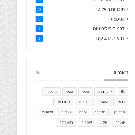
תוכניות ריאליטי
18
אנימציה
5
דרמות פיליפיניות
1
דרמות הונג קונג
1
ז’אנרים
BL
אהבת בנים
אימה
אקשן
בית ספר
דרמה
היסטוריה
להט"ב
מלודרמה
מסתורין
משפחה
מתח
נעורים
על טבעי
פנטזיה
פשע
קומדיה
רומנטיקה