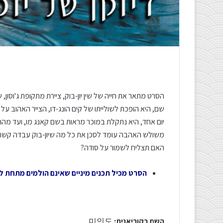
הסרט מתאר את חייה של שין יון-בוק, ציירת מתקופת ג'וסו
שם, היא הופכת לשולייתו של קים הונג-דו, הצייר האהוב על
יום אחד, היא נתקלת במוכר מראות בשם קאנג מו, ועד מה
משולש האהבה עומד לסכן את כל מה שיון-בוק עבדה קשה 
האם תצליח לשמור על סודה?
הסרט מכיל תכנים מיניים שאינם הולמים מתחת לגיל
השם בקוריאנית:
미인도