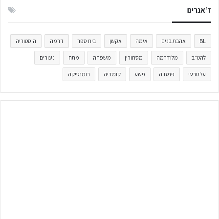
ז’אנרים
BL
אהבת בנים
אימה
אקשן
בית ספר
דרמה
היסטוריה
להט"ב
מלודרמה
מסתורין
משפחה
מתח
נעורים
על טבעי
פנטזיה
פשע
קומדיה
רומנטיקה