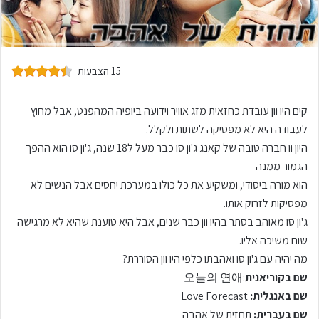
15 הצבעות
קים היו וון עובדת כחזאית מזג אוויר וידועה ביופיה המהפנט, אבל מחוץ
לעבודה היא לא מפסיקה לשתות ולקלל.
היון וו חברה טובה של קאנג ג'ון סו כבר מעל ל18 שנה, ג'ון סו הוא ההפך
הגמור ממנה –
הוא מורה ביסודי, ומשקיע את כל כולו במערכת יחסים אבל הנשים לא
מפסיקות לזרוק אותו.
ג'ון סו מאוהב בסתר בהיו וון כבר שנים, אבל היא טוענת שהיא לא מרגישה
שום משיכה אליו.
מה יהיה עם ג'ון סו ואהבתו כלפי היו וון הסוררת?
שם בקוריאנית
:오늘의 연애
שם באנגלית:
Love Forecast
שם בעברית:
תחזית של אהבה