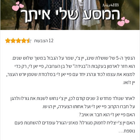
12 הצבעות
​הנסיך ה-5 של שושלת שינג, יין צ'י, שמר על הגבול במשך שלוש שנים.
הוא חזר לארמון בעקבות ה"בגידה" של בן הערובה, פיי יאן ז'י, רק כדי
למצוא את עצמו לכוד ונהרג יחד עם פיי יאן ז'י במלכודת שטמן יורש העצר,
יין ז'ואו.
לאחר שנולד מחדש 3 שנים קודם לכן, יין צ'י נחוש לשנות את גורלו ולהגן
על חברו הקרוב פיי יאן ז'י ועל אחותו הצעירה, יין הו שו.
האם פיי יאן ז'י הוא חבר או אויב?
האם יין צ'י יצליח לחמוק מגורלו? מאזני הגורל עומדים להשתנות פעם
נוספת…