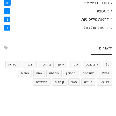
תוכניות ריאליטי
18
אנימציה
5
דרמות פיליפיניות
1
דרמות הונג קונג
1
ז’אנרים
BL
אהבת בנים
אימה
אקשן
בית ספר
דרמה
היסטוריה
להט"ב
מלודרמה
מסתורין
משפחה
מתח
נעורים
על טבעי
פנטזיה
פשע
קומדיה
רומנטיקה