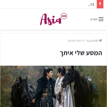
צפיתם בדרמה או סרט ונהניתם? אל תשכחו לפרגן בתגובות.
תפריט
Asia4HB
›
דרמות סיניות
המסע שלי איתך