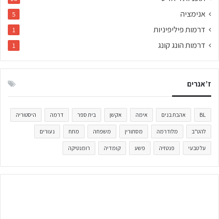
אנימציה
5
דרמות פיליפיניות
1
דרמות הונג קונג
1
ז’אנרים
BL
אהבת בנים
אימה
אקשן
בית ספר
דרמה
היסטוריה
להט"ב
מלודרמה
מסתורין
משפחה
מתח
נעורים
על טבעי
פנטזיה
פשע
קומדיה
רומנטיקה