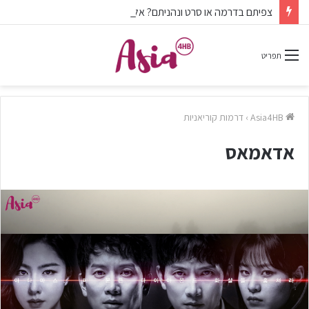
צפיתם בדרמה או סרט ונהניתם? אל תשכחו לפרגן בתגובות.
תפריט
Asia4HB
›
דרמות קוריאניות
אדאמאס