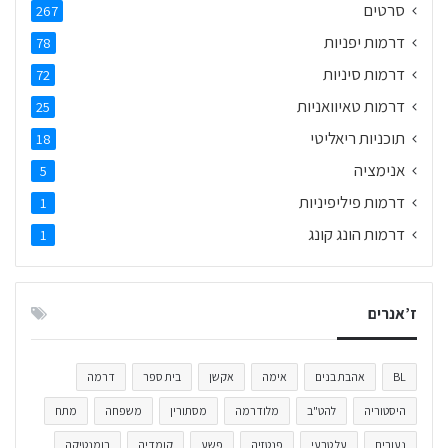
סרטים
267
דרמות יפניות
78
דרמות סיניות
72
דרמות טאיוואניות
25
תוכניות ריאליטי
18
אנימציה
5
דרמות פיליפיניות
1
דרמות הונג קונג
1
ז’אנרים
BL
אהבת בנים
אימה
אקשן
בית ספר
דרמה
היסטוריה
להט"ב
מלודרמה
מסתורין
משפחה
מתח
נעורים
על טבעי
פנטזיה
פשע
קומדיה
רומנטיקה