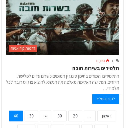
דרמות קוריאניות
11,154
17
תלמידים בשירות חובה
התלמידים והמורים בתיכון סונגג'ין המומים כשהם עדים לפלישת
חייזרים. הפלישה האלימה מאלצת את הנשיא להוציא צו גיוס חובה לכל
תלמידי…
לתוכן המלא
ראשון
...
20
30
«
39
40