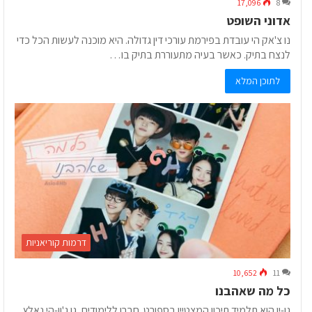
17,096
8
אדוני השופט
נו צ'אק הי עובדת בפירמת עורכי דין גדולה. היא מוכנה לעשות הכל כדי
לנצח בתיק. כאשר בעיה מתעוררת בתיק בו…
לתוכן המלא
דרמות קוריאניות
10,652
11
כל מה שאהבנו
גו-יו הוא תלמיד תיכון המצטיין בספורט. חברו ללימודים, גו ג'ון-הי נאלץ