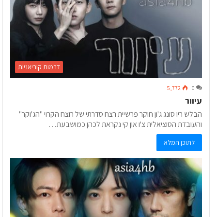
דרמות קוריאניות
5,772
0
עיוור
הבלש ריו סונג ג'ון חוקר פרשיית רצח סדרתי של רוצח הקרוי "הג'וקר"
והעובדת הסוציאלית צ'ו און קי נקראת לכהן כמושבעת…
לתוכן המלא