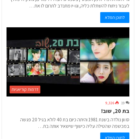
לעבור ניתוח להשתלת כליה, וגו-יו מתנדב לתרום לו את…
לתוכן המלא
דרמות קוריאניות
9,326
19
בת 20, שוב!
סו וון נולדה בשנת 1981 והיתה כיום בת 40 לולא בגיל 20 פגשה
במכשפה שהטילה עליה כישוף שישאיר אותה בת…
לתוכן המלא