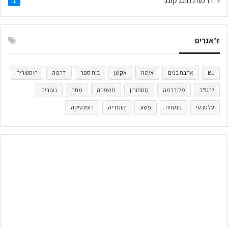
1
ז’אנרים
BL
אהבת בנים
אימה
אקשן
בית ספר
דרמה
היסטוריה
להט"ב
מלודרמה
מסתורין
משפחה
מתח
נעורים
על טבעי
פנטזיה
פשע
קומדיה
רומנטיקה