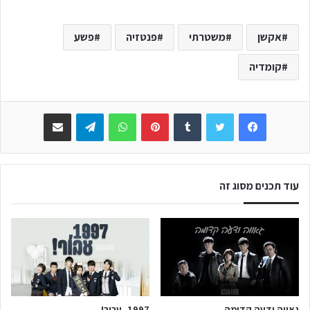
אקשן
משטרתי
פנטזיה
פשע
קומדיה
Facebook
Twitter
Tumblr
Pinterest
WhatsApp
Telegram
שתפו באימייל
עוד תכנים מסוג זה
גאווה ודעה קדומה
1997, עבור!