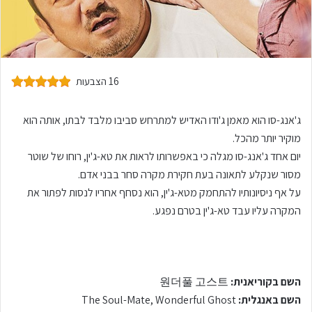
16 הצבעות
ג'אנג-סו הוא מאמן ג'ודו האדיש למתרחש סביבו מלבד לבתו, אותה הוא
מוקיר יותר מהכל.
יום אחד ג'אנג-סו מגלה כי באפשרותו לראות את טא-ג'ין, רוחו של שוטר
מסור שנקלע לתאונה בעת חקירת מקרה סחר בבני אדם.
על אף ניסיונותיו להתחמק מטא-ג'ין, הוא נסחף אחריו לנסות לפתור את
המקרה עליו עבד טא-ג'ין בטרם נפגע.
השם בקוריאנית:
원더풀 고스트
השם באנגלית:
The Soul-Mate, Wonderful Ghost