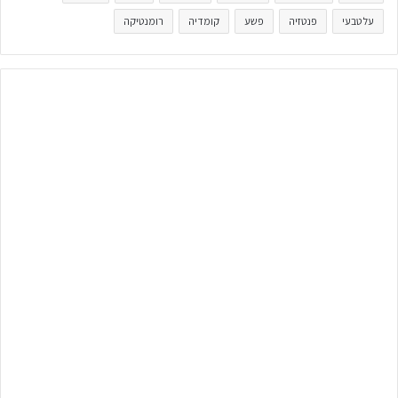
על טבעי
פנטזיה
פשע
קומדיה
רומנטיקה