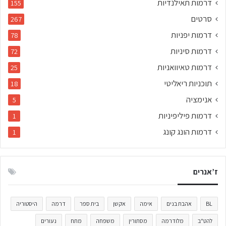
דרמות תאילנדיות
155
סרטים
267
דרמות יפניות
78
דרמות סיניות
72
דרמות טאיוואניות
25
תוכניות ריאליטי
18
אנימציה
5
דרמות פיליפיניות
1
דרמות הונג קונג
1
ז’אנרים
BL
אהבת בנים
אימה
אקשן
בית ספר
דרמה
היסטוריה
להט"ב
מלודרמה
מסתורין
משפחה
מתח
נעורים