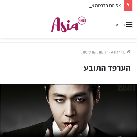
צפיתם בדרמה או סרט ונהניתם? אל תשכחו לפרגן בתגובות.
תפריט
Asia4HB
›
דרמות קוריאניות
הערפד התובע