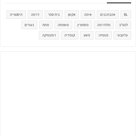
BL
אהבת בנים
אימה
אקשן
בית ספר
דרמה
היסטוריה
להט"ב
מלודרמה
מסתורין
משפחה
מתח
נעורים
על טבעי
פנטזיה
פשע
קומדיה
רומנטיקה