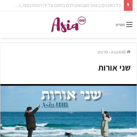
צפיתם בדרמה או סרט ונהניתם? אל תשכחו לפרגן בתגובות.
תפריט
Asia4HB
›
סרטים
שני אורות