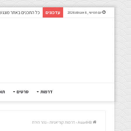
עדכונים
צפיתם בדרמה או סרט ונ
יום חמישי , 6 אוגוסט 2026
דרמות
סרטים
תוכ
Asia4HB
›
דרמות קוריאניות
›
נהר הירח