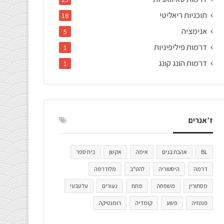
תוכניות ריאליטי
18
אנימציה
5
דרמות פיליפיניות
1
דרמות הונג קונג
1
ז’אנרים
BL
אהבת בנים
אימה
אקשן
בית ספר
דרמה
היסטוריה
להט"ב
מלודרמה
מסתורין
משפחה
מתח
נעורים
על טבעי
פנטזיה
פשע
קומדיה
רומנטיקה