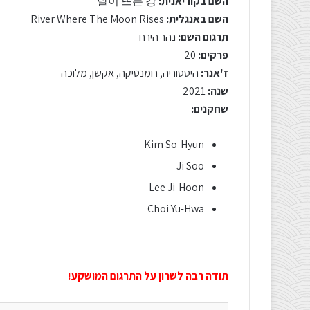
השם בקוריאנית:
달이 뜨는 강
השם באנגלית:
River Where The Moon Rises
תרגום השם:
נהר הירח
פרקים:
20
ז'אנר:
היסטוריה, רומנטיקה, אקשן, מלוכה
שנה:
2021
שחקנים:
Kim So-Hyun
Ji Soo
Lee Ji-Hoon
Choi Yu-Hwa
תודה רבה לשרון על התרגום המושקע!