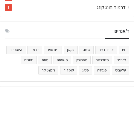
דרמות הונג קונג
1
ז’אנרים
BL
אהבת בנים
אימה
אקשן
בית ספר
דרמה
היסטוריה
להט"ב
מלודרמה
מסתורין
משפחה
מתח
נעורים
על טבעי
פנטזיה
פשע
קומדיה
רומנטיקה