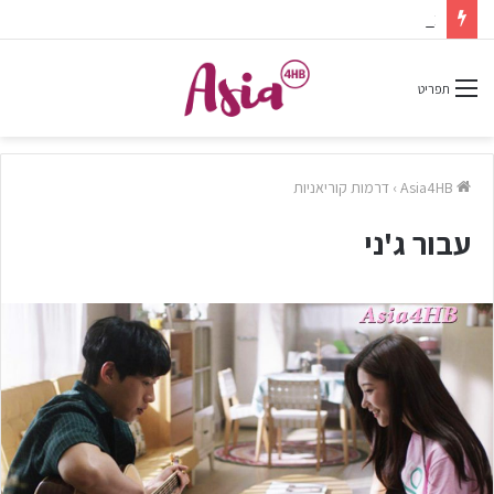
צפיתם בדרמה או סרט ונהניתם? אל תשכחו לפרגן בתגובות.
תפריט
Asia4HB
›
דרמות קוריאניות
עבור ג'ני