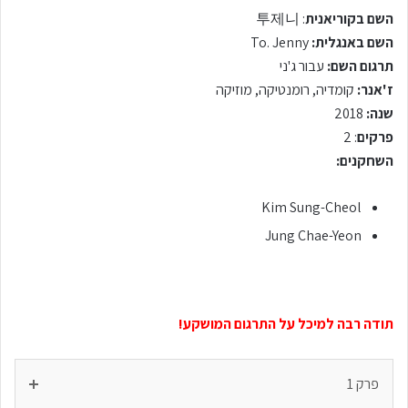
השם בקוריאנית
: 투제니
השם באנגלית:
To. Jenny
תרגום השם:
עבור ג'ני
ז'אנר:
קומדיה, רומנטיקה, מוזיקה
שנה:
2018
פרקים
: 2
השחקנים:
Kim Sung-Cheol
Jung Chae-Yeon
תודה רבה למיכל על התרגום המושקע!
פרק 1