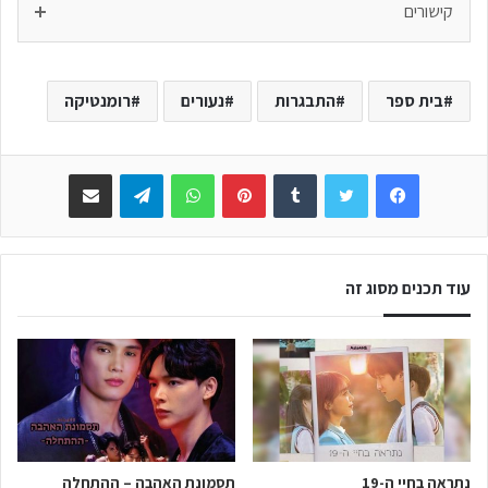
קישורים
בית ספר
התבגרות
נעורים
רומנטיקה
Facebook
Twitter
Tumblr
Pinterest
WhatsApp
Telegram
שתפו באימייל
עוד תכנים מסוג זה
נתראה בחיי ה-19
תסמונת האהבה – ההתחלה