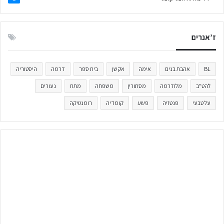
ז’אנרים
BL
אהבת בנים
אימה
אקשן
בית ספר
דרמה
היסטוריה
להט"ב
מלודרמה
מסתורין
משפחה
מתח
נעורים
על טבעי
פנטזיה
פשע
קומדיה
רומנטיקה