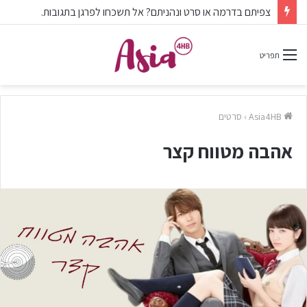
צפיתם בדרמה או סרט ונהניתם? אל תשכחו לפרגן בתגובות.
תפריט
Asia4HB
›
סרטים
אהבה מטווח קצר