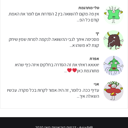
טלי מתרגמת
אין פה מקום להשוואה בין 2 הסדרות אם לומר את האמת.
קודם כל הפ...
יןי
מסכימה איתך לגבי ההשוואה לנקמה למרות שמין שיחק
קצת לא משהו א...
אפרת
יאאאא ראיתי את זה הסדרה בחלקים איזה כיף שהיא
מתורגמת כאן
...
אני
עדיף ככה. כלומר, זה היה אמור לקרות בכל מקרה. עכשיו
השאלה איך...
Asia4HB - דרמות קוריאניות מאז 2010