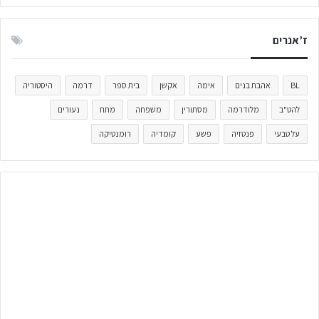
ז’אנרים
BL
אהבת בנים
אימה
אקשן
בית ספר
דרמה
היסטוריה
להט"ב
מלודרמה
מסתורין
משפחה
מתח
נעורים
על טבעי
פנטזיה
פשע
קומדיה
רומנטיקה