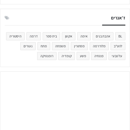
ז’אנרים
BL
אהבת בנים
אימה
אקשן
בית ספר
דרמה
היסטוריה
להט"ב
מלודרמה
מסתורין
משפחה
מתח
נעורים
על טבעי
פנטזיה
פשע
קומדיה
רומנטיקה