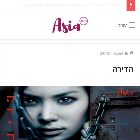
צפיתם בדרמה או סרט ונהניתם? אל תשכחו לפרגן בתגובות.
תפריט
Asia4HB
›
סרטים
הדירה