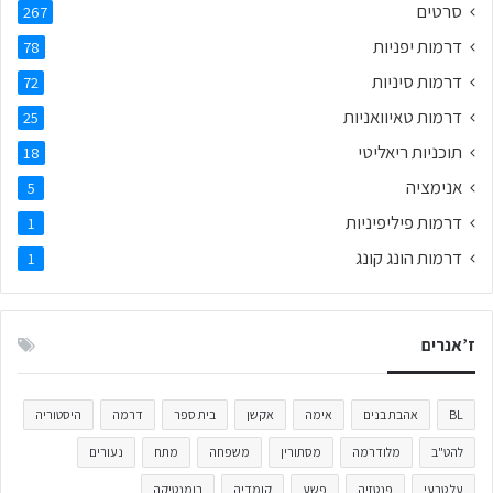
סרטים
267
דרמות יפניות
78
דרמות סיניות
72
דרמות טאיוואניות
25
תוכניות ריאליטי
18
אנימציה
5
דרמות פיליפיניות
1
דרמות הונג קונג
1
ז’אנרים
BL
אהבת בנים
אימה
אקשן
בית ספר
דרמה
היסטוריה
להט"ב
מלודרמה
מסתורין
משפחה
מתח
נעורים
על טבעי
פנטזיה
פשע
קומדיה
רומנטיקה