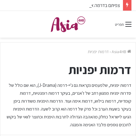
צפיתם בדרמה או סרט ונהניתם? אל תשכחו לפרגן בתגובות.
תפריט
Asia4HB
›
דרמות יפניות
דרמות יפניות
דרמות יפניות, שלפעמים נקראות גם ג'יי-דרמה (J-Drama), הוא שם כולל של
סדרות יפניות ממגוון רחב של ז'אנרים, בעיקר דרמות רומנטיות, דרמות
קומדיות, דרמות בילוש, דרמות אימה ועוד. הדרמות היפניות משודרות ביפן
בעיקר בשעות הערב וכל פרק של דרמה הוא קרוב לשעה. הדרמות היפניות
הגיעו לישראל כחלק מהאהבה הגדולה לתרבות היפנית וכתוצר לוואי של ביקוש
לתכנים נוספים מלבד האנימה והמנגה.