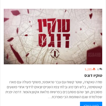
5,235
6
טוקיו דוגס
סודה טאקורה, שוטר קשוח עם עבר טראומטי, משתף פעולה עם מארו
קאטסוימה, בלש חם־מזג ובלתי צפוי.השניים יוצאים לרדוף אחרי פושעים
מסוכנים, תוך שהם מסתבכים בפרשיות מלאות אקשן והומור. דרמה יפנית
שמלמדת שגם השותפות הכי מופרכת…
לתוכן המלא