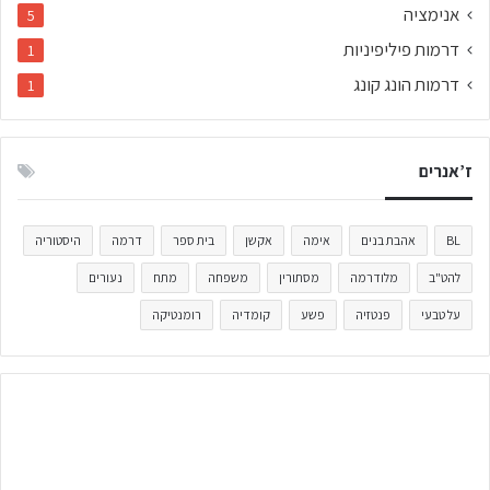
אנימציה
5
דרמות פיליפיניות
1
דרמות הונג קונג
1
ז’אנרים
BL
אהבת בנים
אימה
אקשן
בית ספר
דרמה
היסטוריה
להט"ב
מלודרמה
מסתורין
משפחה
מתח
נעורים
על טבעי
פנטזיה
פשע
קומדיה
רומנטיקה